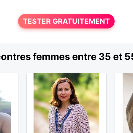
TESTER GRATUITEMENT
ontres femmes entre 35 et 5