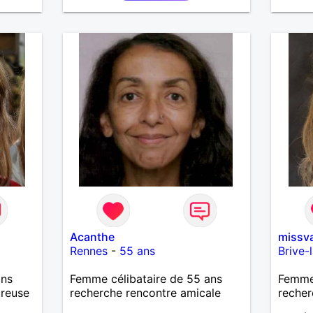
Acanthe
missva
Rennes
-
55 ans
Brive-
ans
Femme célibataire de 55 ans
Femme
ureuse
recherche rencontre amicale
recher