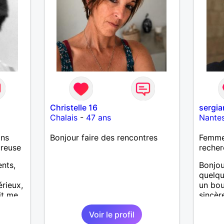
Christelle 16
sergia
Chalais
-
47 ans
Nante
ans
Bonjour faire des rencontres
Femme
ureuse
recher
ents,
Bonjou
quelqu
rieux,
un bo
it me
sincère
 bien
tous le
Voir le profil