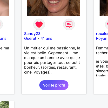
Sandy23
rocale
 ans
Guéret
-
41 ans
Royan
re ma
Un métier qui me passionne, la
Femme 
vie est belle. Cependant il me
recher
manque un homme avec qui je
je vou
pourrais partager tout ce petit
êtes: 
bonheur, (sorties, restaurant,
sincèr
ciné, voyages).
toujou
recevo
Voir le profil