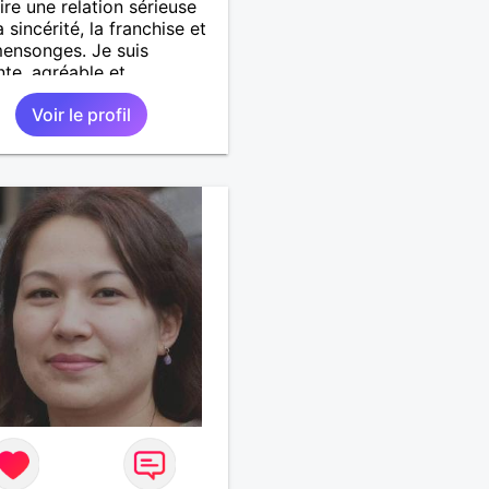
ire une relation sérieuse
 sincérité, la franchise et
ensonges. Je suis
nte, agréable et
tueuse tout en désirant
Voir le profil
r de bons moments de
icité avec un homme
t aller dans la même
ion que moi.