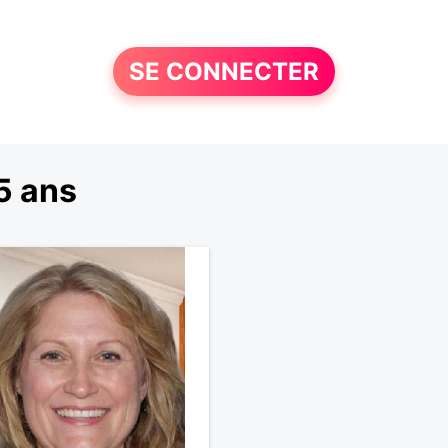
SE CONNECTER
5 ans