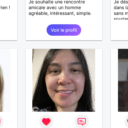
Je souhaite une rencontre
Je dés
rien !
amicale avec un homme
dans la
agréable, intéressant, simple.
sans m
souria
respec
Voir le profil
passe
compl
voulan
direct