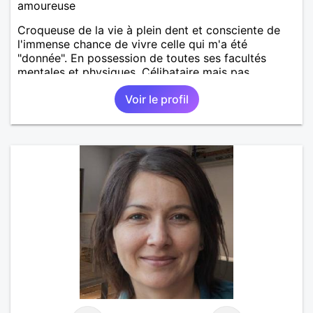
amoureuse
Croqueuse de la vie à plein dent et consciente de
l'immense chance de vivre celle qui m'a été
"donnée". En possession de toutes ses facultés
mentales et physiques. Célibataire mais pas
solitaire, je mène une vie bien remplie. Je ne suis
Voir le profil
pas sur ce site par dépit, ni en tant que
représentatrice de la Femme Divorcée Mal dans sa
peau. A bientôt.