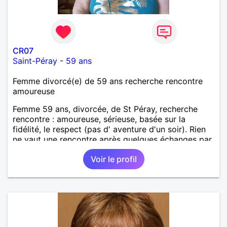
CR07
Saint-Péray
-
59 ans
Femme divorcé(e) de 59 ans recherche rencontre
amoureuse
Femme 59 ans, divorcée, de St Péray, recherche
rencontre : amoureuse, sérieuse, basée sur la
fidélité, le respect (pas d' aventure d'un soir). Rien
ne vaut une rencontre après quelques échanges par
messages pour savoir si il y a un feeling entre les
Voir le profil
deux et le désir de se revoir. Au plaisir de se
découvrir...