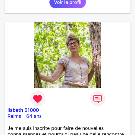
Voir le profil
lisbeth 51000
Reims
-
64 ans
Je me suis inscrite pour faire de nouvelles
connaissances et pourquoi pas une belle rencontre.