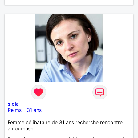
siola
Reims
-
31 ans
Femme célibataire de 31 ans recherche rencontre
amoureuse