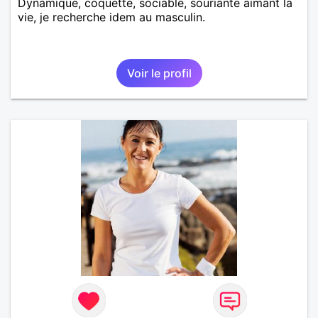
Dynamique, coquette, sociable, souriante aimant la
vie, je recherche idem au masculin.
Voir le profil