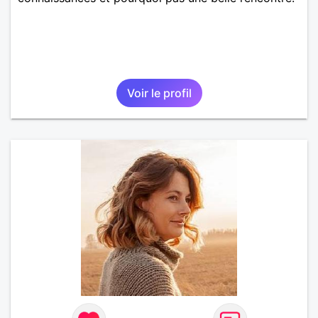
Voir le profil