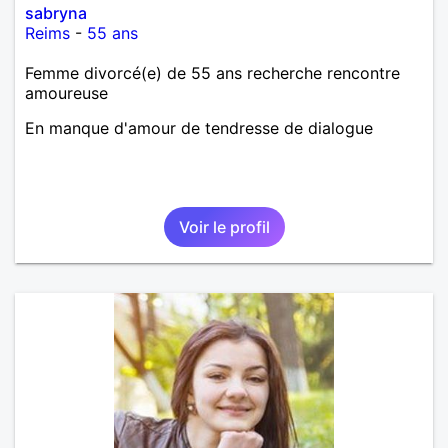
sabryna
Reims
-
55 ans
Femme divorcé(e) de 55 ans recherche rencontre
amoureuse
En manque d'amour de tendresse de dialogue
Voir le profil