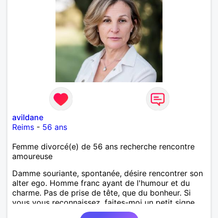
avildane
Reims
-
56 ans
Femme divorcé(e) de 56 ans recherche rencontre
amoureuse
Damme souriante, spontanée, désire rencontrer son
alter ego. Homme franc ayant de l'humour et du
charme. Pas de prise de tête, que du bonheur. Si
vous vous reconnaissez, faites-moi un petit signe.