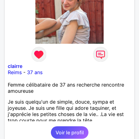
clairre
Reims
-
37 ans
Femme célibataire de 37 ans recherche rencontre
amoureuse
Je suis quelqu'un de simple, douce, sympa et
joyeuse. Je suis une fille qui adore taquiner, et
j'apprécie les petites choses de la vie.. .La vie est
trop courte pour me prendre la tête.
Voir le profil