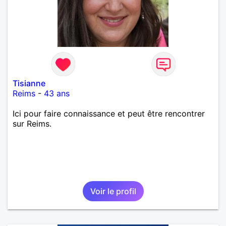
Tisianne
Reims
-
43 ans
Ici pour faire connaissance et peut être rencontrer
sur Reims.
Voir le profil