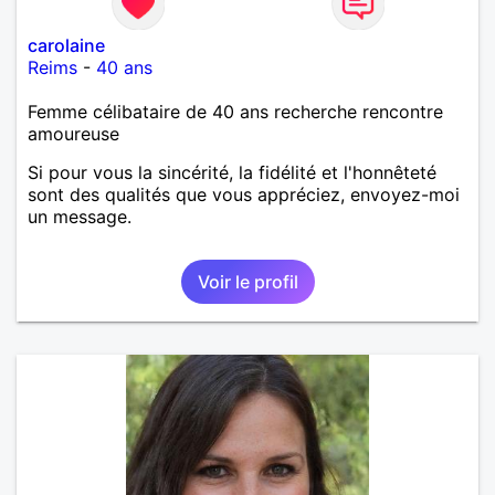
carolaine
Reims
-
40 ans
Femme célibataire de 40 ans recherche rencontre
amoureuse
Si pour vous la sincérité, la fidélité et l'honnêteté
sont des qualités que vous appréciez, envoyez-moi
un message.
Voir le profil