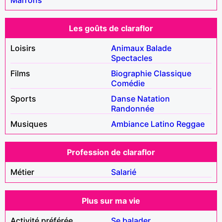
Les goûts de claraflor
Loisirs
Animaux
Balade
Spectacles
Films
Biographie
Classique
Comédie
Sports
Danse
Natation
Randonnée
Musiques
Ambiance
Latino
Reggae
Profession de claraflor
Métier
Salarié
Plus sur ma vie
Activité préférée
Se balader