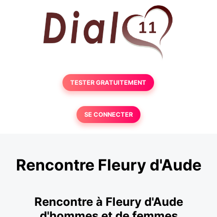
TESTER GRATUITEMENT
SE CONNECTER
Rencontre Fleury d'Aude
Rencontre à Fleury d'Aude
d'hommes et de femmes