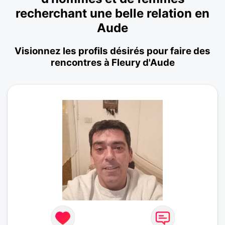
recherchant une belle relation en
Aude
Visionnez les profils désirés pour faire des
rencontres à Fleury d'Aude