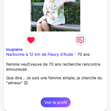
loupiane
Narbonne à 12 km de Fleury d'Aude
- 70 ans
Femme veuf/veuve de 70 ans recherche rencontre
amoureuse
Que dire... Je suis une femme simple, je cherche du
"sérieux" 😊
Voir le profil