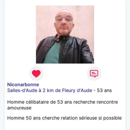
Niconarbonne
Salles-d'Aude à 2 km de Fleury d'Aude
- 53 ans
Homme célibataire de 53 ans recherche rencontre
amoureuse
Homme 50 ans cherche relation sérieuse si possible