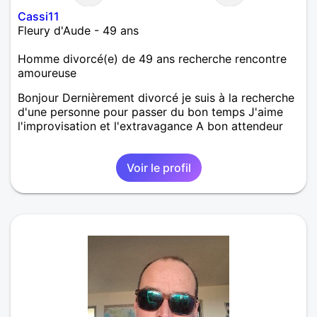
Cassi11
Fleury d'Aude - 49 ans
Homme divorcé(e) de 49 ans recherche rencontre
amoureuse
Bonjour Dernièrement divorcé je suis à la recherche
d'une personne pour passer du bon temps J'aime
l'improvisation et l'extravagance A bon attendeur
Voir le profil