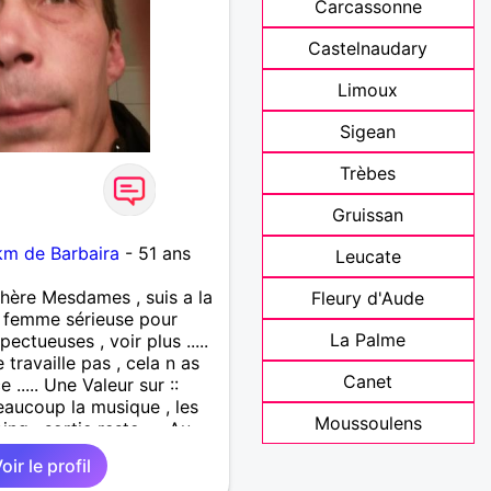
Carcassonne
Castelnaudary
Limoux
Sigean
Trèbes
Gruissan
km de Barbaira
- 51 ans
Leucate
Chère Mesdames , suis a la
Fleury d'Aude
 femme sérieuse pour
La Palme
pectueuses , voir plus .....
e travaille pas , cela n as
Canet
..... Une Valeur sur ::
beaucoup la musique , les
Moussoulens
ing , sortie resto .... Au
ntrer cette Femme Sur !! °°
oir le profil
se d un couple es la