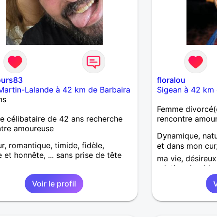
urs83
floralou
Martin-Lalande à 42 km de Barbaira
Sigean à 42 km 
ns
Femme divorcé(e
célibataire de 42 ans recherche
rencontre amou
ntre amoureuse
Dynamique, natur
r, romantique, timide, fidèle,
et dans mon cur
e et honnête, ... sans prise de tête
ma vie, désireu
relation durable.
Voir le profil
V