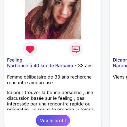
Feeling
Dicapr
Narbonne à 40 km de Barbaira
- 33 ans
Narbo
Femme célibataire de 33 ans recherche
Viens 
rencontre amoureuse
Ici pour trouver la bonne personne , une
discussion basée sur le feeling , pas
intéressée par une rencontre rapide ou
précipitée , je souhaite prendre le temps
qu'il faudra , l'alchimie c'est important
Voir le profil
pour moi , les personnes recherchant des
plans c .... , des relations sans lendemain ,