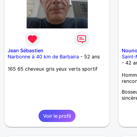
Jean Sébastien
Nouno
Narbonne à 40 km de Barbaira
- 52 ans
Saint-
- 42 a
165 65 cheveux gris yeux verts sportif
Homme 
renco
Bosseu
sincèr
Voir le profil