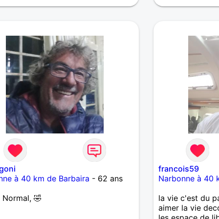
Communication , 
Complicité , la L
Voila ce que rep
Amour - Bise °°°
goni
francois59
nne à 40 km de Barbaira
- 62 ans
Narbonne à 40 
 Normal, 🤣
la vie c'est du 
aimer la vie deco
les espace de li