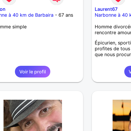
on
Laurent67
nne à 40 km de Barbaira
- 67 ans
Narbonne à 40 
emme simple
Homme divorcé(
rencontre amou
Épicurien, sportif
profites de tou
que nous procure
Voir le profil
V