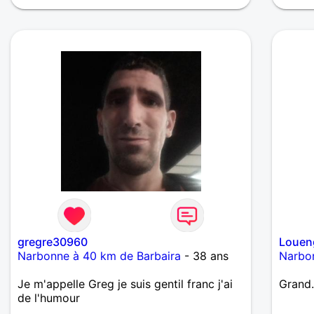
ou les relations ou discussions basées sur
le sexe , ne pas me contacter svp merci
gregre30960
Louen
Narbonne à 40 km de Barbaira
- 38 ans
Narbo
Je m'appelle Greg je suis gentil franc j'ai
Grand.
de l'humour