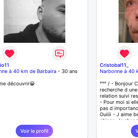
io11
Cristobal11_
nne à 40 km de Barbaira
- 30 ans
Narbonne à 40 
me découvrir😀
°°° / - Bonjour 
recherche d une
relation suivi res
- Pour moi si ell
pas d importance 
Ouiiii - J aime 
chiens , le shoop
plaisir de renco
Voir le profil
V
° / PS :: - La ba