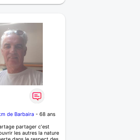
le Respect , la
oyauté avec Fidélité - / -
résente le Véritable
 /
km de Barbaira
- 68 ans
partage partager c'est
uvrir les autres la nature
berte dans le respect des